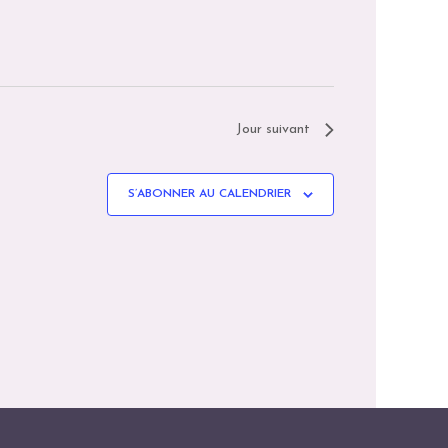
I
T
O
I
N
D
O
Jour suivant
E
N
V
P
S’ABONNER AU CALENDRIER
U
A
E
S
R
É
C
V
O
È
N
N