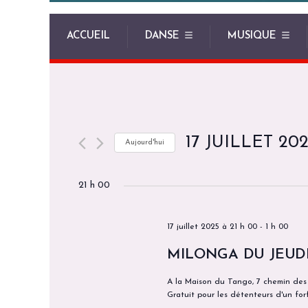
ACCUEIL
DANSE
MUSIQUE
17 JUILLET 20
Aujourd'hui
S
21 h 00
é
l
e
17 juillet 2025 à 21 h 00
-
1 h 00
c
MILONGA DU JEUDI 
t
A la Maison du Tango, 7 chemin des s
i
Gratuit pour les détenteurs d'un forf