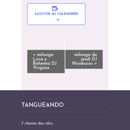
AJOUTER AU CALENDRIER
N
«
milonga
milonga du
Loca y
jeudi DJ
A
Bohemia DJ
Nicoburos
»
Virginia
V
I
G
A
T
TANGUEANDO
I
O
7 chemin des silos
N