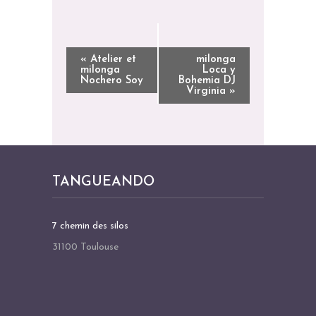
N
«
Atelier et
milonga
milonga
Loca y
A
Nochero Soy
Bohemia DJ
Virginia
»
V
I
G
A
T
TANGUEANDO
I
O
7 chemin des silos
N
31100 Toulouse
É
V
È
N