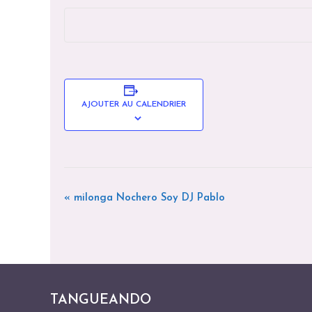
AJOUTER AU CALENDRIER
«
milonga Nochero Soy DJ Pablo
N
A
V
I
G
TANGUEANDO