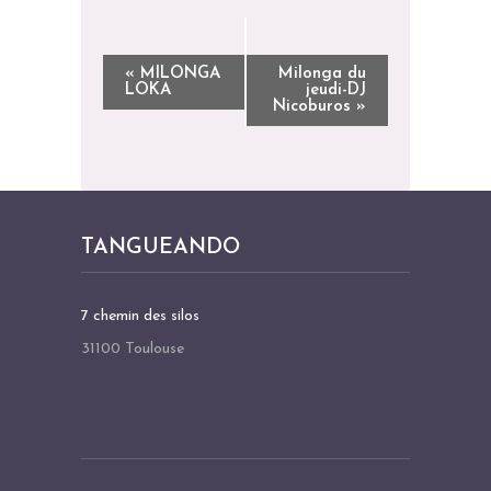
N
«
MILONGA
Milonga du
LOKA
jeudi-DJ
A
Nicoburos
»
V
I
G
A
TANGUEANDO
T
I
O
7 chemin des silos
N
31100 Toulouse
É
V
È
N