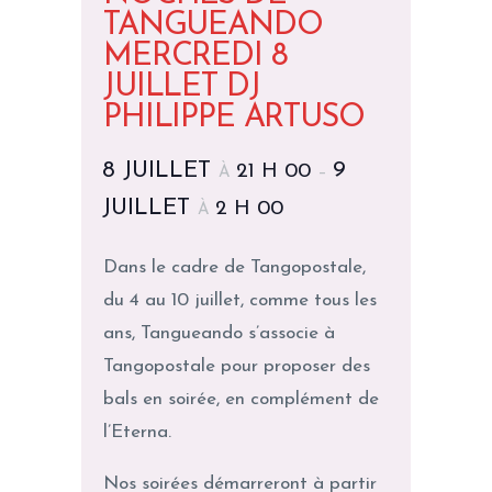
TANGUEANDO
MERCREDI 8
JUILLET DJ
PHILIPPE ARTUSO
8 JUILLET
9
21 H 00
À
–
JUILLET
2 H 00
À
Dans le cadre de Tangopostale,
du 4 au 10 juillet, comme tous les
ans, Tangueando s’associe à
Tangopostale pour proposer des
bals en soirée, en complément de
l’Eterna.
Nos soirées démarreront à partir