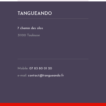
T
I
TANGUEANDO
O
N
7 chemin des silos
É
31100 Toulouse
V
È
N
E
M
Mobile:
07 83 80 01 20
E
e-mail:
contact@tangueando.fr
N
T