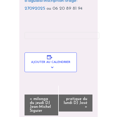
o-agudio/inscription-stage-
27092025
ou 06 20 89 81 94
AJOUTER AU CALENDRIER
N
«
milonga
pratique du
du jeudi DJ
lundi DJ José
A
Jean-Michel
»
Siguier
V