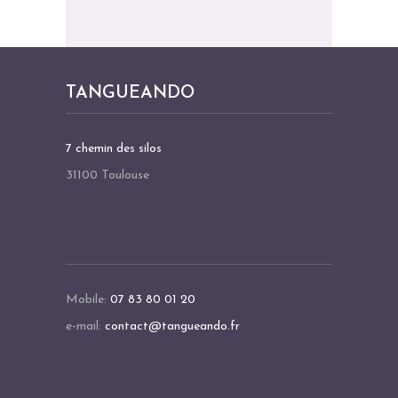
I
G
A
T
TANGUEANDO
I
O
7 chemin des silos
N
31100 Toulouse
É
V
È
N
E
Mobile:
07 83 80 01 20
M
e-mail:
contact@tangueando.fr
E
N
T