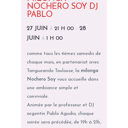
NOCHERO SOY DJ
PABLO
27 JUIN
28
21 H 00
À
–
JUIN
1 H 00
À
comme tous les 4èmes samedis de
chaque mois, en partenariat avec
Tangueando Toulouse, la
milonga
Nochero Soy
vous accueille dans
une ambiance simple et
conviviale.
Animée par le professeur et DJ
argentin Pablo Agudio, chaque
soirée sera précédée, de 19h à 21h,