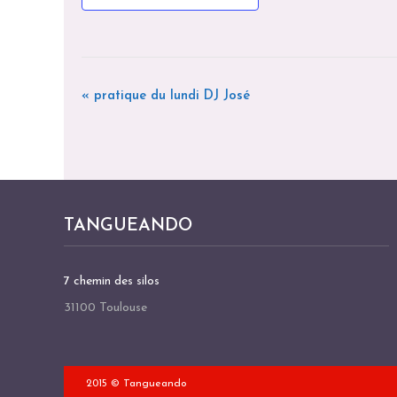
«
pratique du lundi DJ José
N
A
V
I
G
TANGUEANDO
A
7 chemin des silos
T
31100 Toulouse
I
O
N
2015 © Tangueando