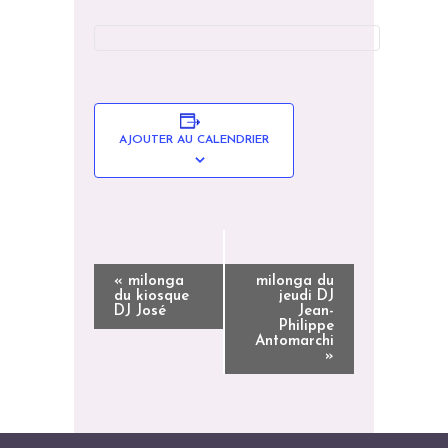
AJOUTER AU CALENDRIER
N
«
milonga
milonga du
du kiosque
jeudi DJ
A
DJ José
Jean-
Philippe
V
Antomarchi
I
»
G
A
T