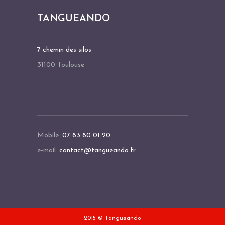
I
TANGUEANDO
O
N
7 chemin des silos
É
31100 Toulouse
V
È
N
E
M
Mobile:
07 83 80 01 20
E
e-mail:
contact@tangueando.fr
N
T
2015 © Tangueando