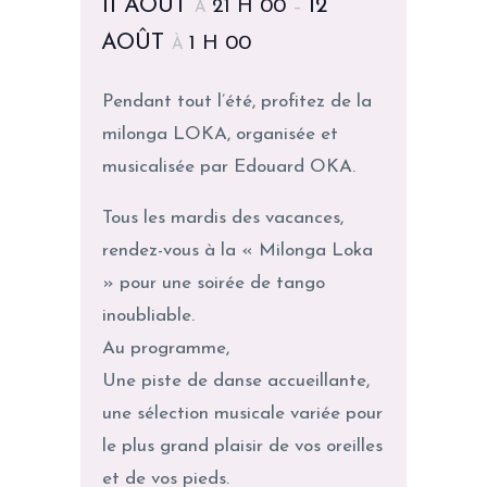
11 AOÛT
12
21 H 00
À
–
AOÛT
1 H 00
À
Pendant tout l’été, profitez de la
milonga LOKA, organisée et
musicalisée par Edouard OKA.
Tous les mardis des vacances,
rendez-vous à la « Milonga Loka
» pour une soirée de tango
inoubliable.
Au programme,
Une piste de danse accueillante,
une sélection musicale variée pour
le plus grand plaisir de vos oreilles
et de vos pieds.