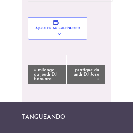
AJOUTER AU CALENDRIER
N
«
milonga
pratique du
du jeudi DJ
lundi DJ José
A
Edouard
»
V
I
G
A
TANGUEANDO
T
I