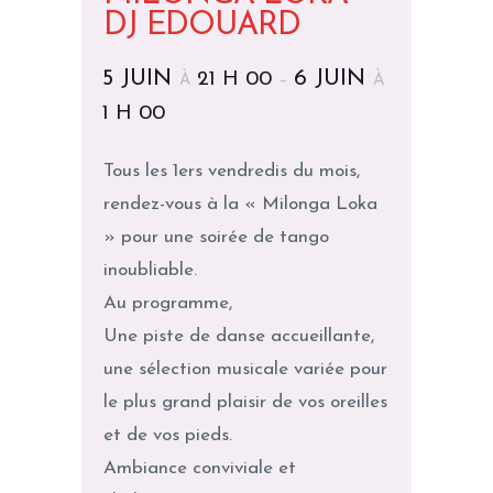
DJ EDOUARD
5 JUIN
6 JUIN
21 H 00
À
–
À
1 H 00
Tous les 1ers vendredis du mois,
rendez-vous à la « Milonga Loka
» pour une soirée de tango
inoubliable.
Au programme,
Une piste de danse accueillante,
une sélection musicale variée pour
le plus grand plaisir de vos oreilles
et de vos pieds.
Ambiance conviviale et