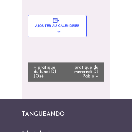
AJOUTER AU CALENDRIER
N
«
pratique
pratique du
du lundi DJ
mercredi DJ
A
JOsé
Pablo
»
V
I
G
A
TANGUEANDO
T
I