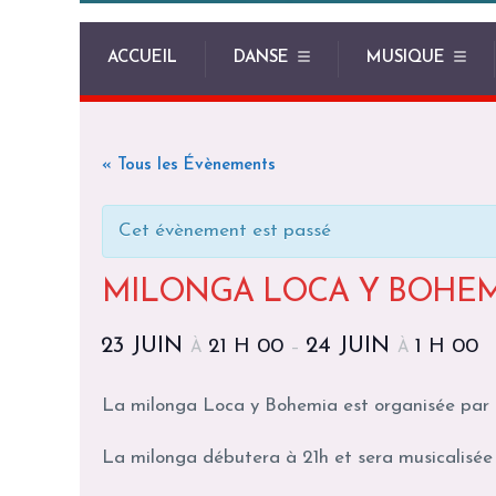
ACCUEIL
DANSE
MUSIQUE
« Tous les Évènements
Cet évènement est passé
MILONGA LOCA Y BOHEMI
23 JUIN
24 JUIN
21 H 00
1 H 00
À
–
À
La milonga Loca y Bohemia est organisée par C
La milonga débutera à 21h et sera musicalisée 