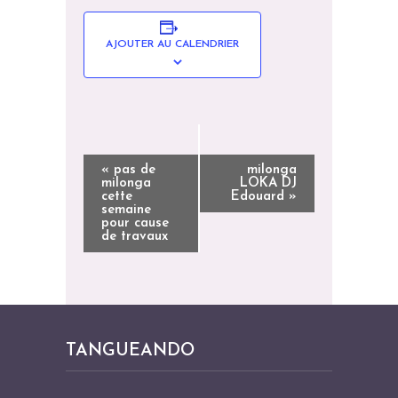
AJOUTER AU CALENDRIER
N
«
pas de
milonga
milonga
LOKA DJ
A
cette
Edouard
»
semaine
V
pour cause
I
de travaux
G
A
T
I
TANGUEANDO
O
N