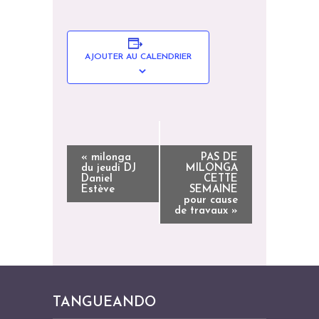
AJOUTER AU CALENDRIER
N
«
milonga
PAS DE
du jeudi DJ
MILONGA
A
Daniel
CETTE
Estève
SEMAINE
V
pour cause
I
de travaux
»
G
A
T
I
TANGUEANDO
O