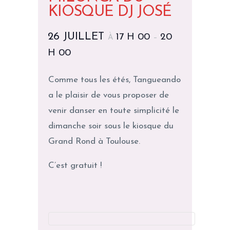
KIOSQUE DJ JOSÉ
26 JUILLET
17 H 00
20
À
–
H 00
Comme tous les étés, Tangueando
a le plaisir de vous proposer de
venir danser en toute simplicité le
dimanche soir sous le kiosque du
Grand Rond à Toulouse.
C’est gratuit !