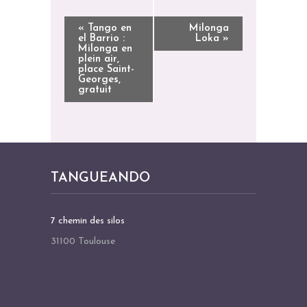
N
«
Tango en
Milonga
el Barrio :
Loka
»
A
Milonga en
plein air,
V
place Saint-
I
Georges,
gratuit
G
A
T
I
O
TANGUEANDO
N
É
7 chemin des silos
V
31100 Toulouse
È
N
E