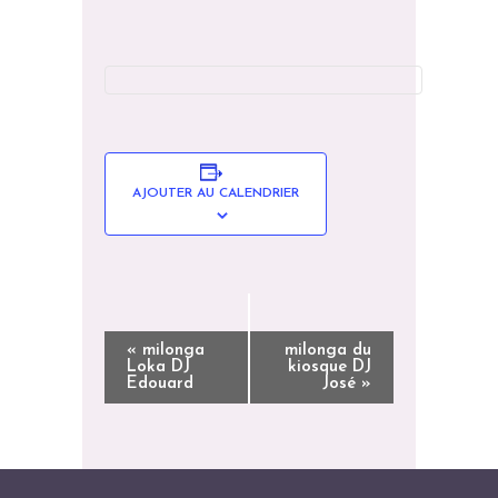
AJOUTER AU CALENDRIER
N
«
milonga
milonga du
Loka DJ
kiosque DJ
A
Edouard
José
»
V
I
G