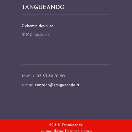
A
TANGUEANDO
T
I
O
7 chemin des silos
N
31100 Toulouse
É
V
È
N
E
Mobile:
07 83 80 01 20
M
e-mail:
contact@tangueando.fr
E
N
T
2015 © Tangueando
Grimag theme by
StrictThemes