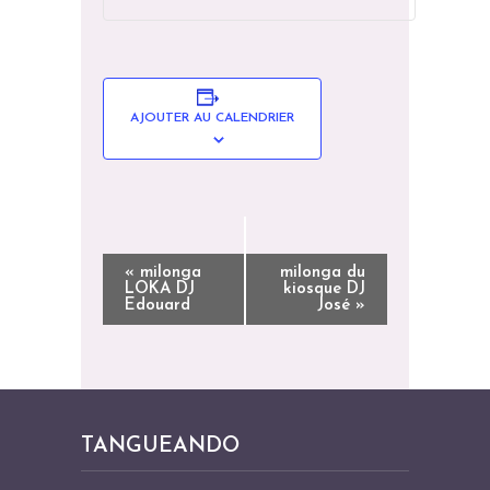
AJOUTER AU CALENDRIER
N
«
milonga
milonga du
LOKA DJ
kiosque DJ
A
Edouard
José
»
V
I
G
A
TANGUEANDO
T
I