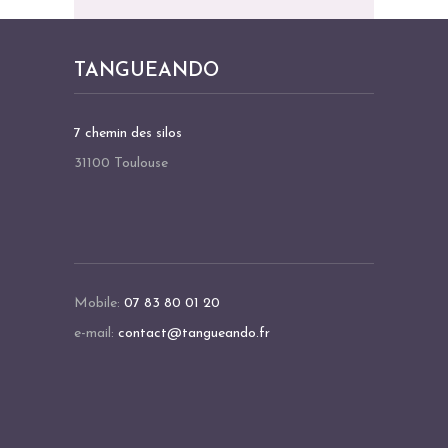
T
I
O
TANGUEANDO
N
É
7 chemin des silos
V
31100 Toulouse
È
N
E
M
E
Mobile:
07 83 80 01 20
N
e-mail:
contact@tangueando.fr
T