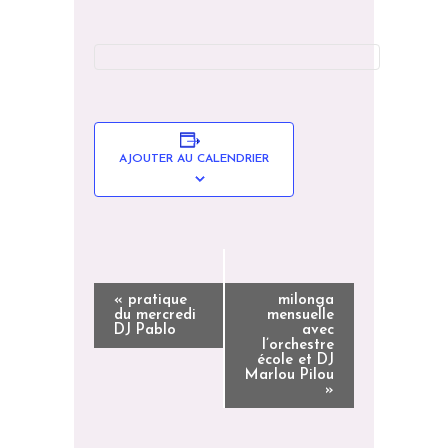
AJOUTER AU CALENDRIER
N
«
pratique
milonga
du mercredi
mensuelle
A
DJ Pablo
avec
l’orchestre
V
école et DJ
I
Marlou Pilou
»
G
A