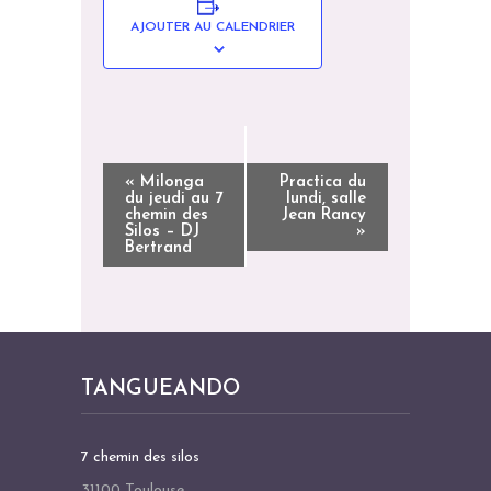
AJOUTER AU CALENDRIER
N
«
Milonga
Practica du
du jeudi au 7
lundi, salle
A
chemin des
Jean Rancy
Silos – DJ
»
V
Bertrand
I
G
A
T
TANGUEANDO
I
O
N
7 chemin des silos
É
31100 Toulouse