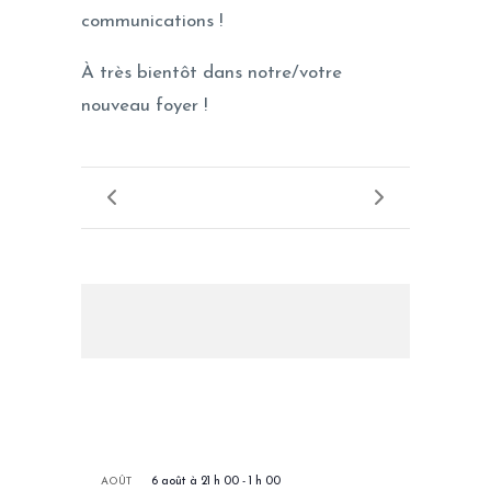
communications !
À très bientôt dans notre/votre
nouveau foyer !
LES PROCHAINS EVENEMENTS
AOÛT
6 août à 21 h 00
-
1 h 00