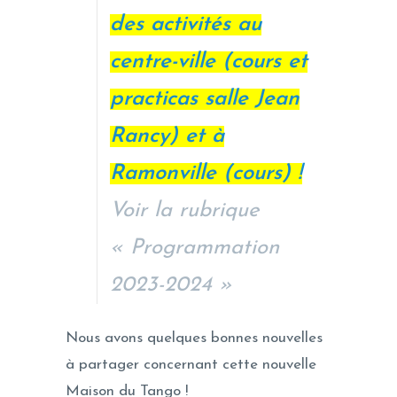
des activités au
centre-ville (
cours et
practicas salle Jean
Rancy
)
et à
Ramonville (cours) !
Voir la rubrique
« Programmation
2023-2024 »
Nous avons quelques bonnes nouvelles
à partager concernant cette nouvelle
Maison du Tango !