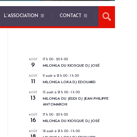
L’ASSOCIATION
CONTACT
LES PROCHAINS EVENEMENTS
AOÛT
17 h 00
-
20 h 00
9
MILONGA DU KIOSQUE DJ JOSÉ
AOÛT
11 août à 21 h 00
-
1 h 00
11
MILONGA LOKA DJ EDOUARD
AOÛT
13 août à 21 h 00
-
1 h 00
13
MILONGA DU JEUDI DJ JEAN-PHILIPPE
ANTOMARCHI
AOÛT
17 h 00
-
20 h 00
16
MILONGA DU KIOSQUE DJ JOSÉ
AOÛT
18 août à 21 h 00
-
1 h 00
18