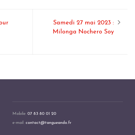
our
Samedi 27 mai 2023 :
Milonga Nochero Soy
Mobile:
07 83 80 01 20
e-mail:
contact@tangueando.fr