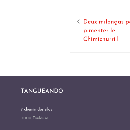
Deux milongas p
pimenter le
Chimichurri !
TANGUEANDO
7 chemin des silos
31100 Toulouse