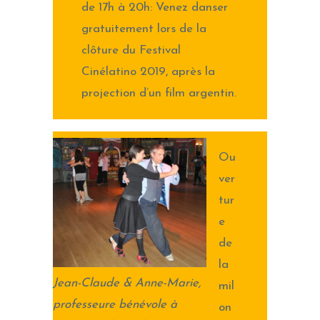
de 17h à 20h: Venez danser
gratuitement lors de la
clôture du Festival
Cinélatino 2019, après la
projection d’un film argentin.
Ou
ver
tur
e
de
la
Jean-Claude & Anne-Marie,
mil
professeure bénévole à
on