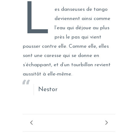
L
es danseuses de tango
deviennent ainsi comme
l’eau qui déjoue au plus
près le pas qui vient
pousser contre elle. Comme elle, elles
sont une caresse qui se donne en
s’échappant, et d’un tourbillon revient
aussitôt à elle-même.
Nestor