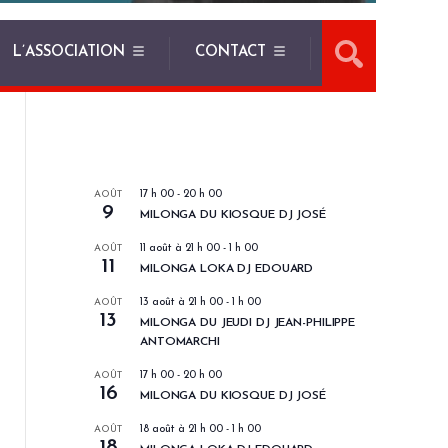
L’ASSOCIATION
CONTACT
LES PROCHAINS EVENEMENTS
AOÛT
17 h 00
-
20 h 00
9
MILONGA DU KIOSQUE DJ JOSÉ
AOÛT
11 août à 21 h 00
-
1 h 00
11
MILONGA LOKA DJ EDOUARD
AOÛT
13 août à 21 h 00
-
1 h 00
13
MILONGA DU JEUDI DJ JEAN-PHILIPPE
ANTOMARCHI
AOÛT
17 h 00
-
20 h 00
16
MILONGA DU KIOSQUE DJ JOSÉ
AOÛT
18 août à 21 h 00
-
1 h 00
18